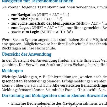
Navigieren mit Tastenkombinationen
Sie können folgende Tastenkombinationen verwenden, um dir
zur Navigation
(SHIFT + ALT + 'o')
zum Inhalt
(SHIFT + ALT + 'i')
zur Suche innerhalb der Menüpunkte
(SHIFT + ALT + 'm
zum Logout
(SHIFT + ALT + 'l') , nur für angemeldete B
sowie
zum Login
(SHIFT + ALT + 'a')
Wenn Sie am System angemeldet sind, haben Sie die Möglich
anzupassen. Möglicherweise hat Ihre Hochschule diese Stan
Rückfragen an Ihre Hochschule.
Übersicht der Anwendung
In der Übersicht der Anwendung finden Sie alle Ihnen zur 
geordnet. Der Verweis zur
Struktur dieses Webangebots
befind
Meldungen
Wichtige Meldungen, z. B. Fehlermeldungen, werden nach dem
gesonderten Fenster
eingeblendet. Erfolgsmeldungen werden 
können über die Schaltfläche
Alle versteckten Benachrichtig
Meldungsfenster können Sie mit der Escape-Taste schließen.
Darstellung auf Mobilgeräten und in kleinen Browserfe
Einzelne Bedienelemente des Navigationsrahmens werd