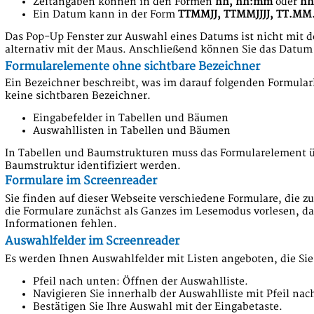
Zeitangaben können in den Formen
hh, hh:mm
oder
hh
Ein Datum kann in der Form
TTMMJJ, TTMMJJJJ, TT.MM.J
Das Pop-Up Fenster zur Auswahl eines Datums ist nicht mit de
alternativ mit der Maus. Anschließend können Sie das Datum
Formularelemente ohne sichtbare Bezeichner
Ein Bezeichner beschreibt, was im darauf folgenden Formula
keine sichtbaren Bezeichner.
Eingabefelder in Tabellen und Bäumen
Auswahllisten in Tabellen und Bäumen
In Tabellen und Baumstrukturen muss das Formularelement üb
Baumstruktur identifiziert werden.
Formulare im Screenreader
Sie finden auf dieser Webseite verschiedene Formulare, die zu
die Formulare zunächst als Ganzes im Lesemodus vorlesen, d
Informationen fehlen.
Auswahlfelder im Screenreader
Es werden Ihnen Auswahlfelder mit Listen angeboten, die Sie
Pfeil nach unten: Öffnen der Auswahlliste.
Navigieren Sie innerhalb der Auswahlliste mit Pfeil na
Bestätigen Sie Ihre Auswahl mit der Eingabetaste.